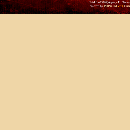
Total 6.483876(s) query 11, Time 
Powered by
PHPWind
v7.0
Certi