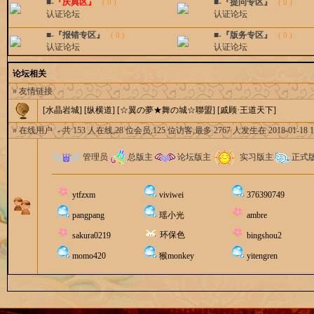
■-
『庆典区』
■-『提问专区』
( 0 )
( 0 )
认证论坛
认证论坛
■-『报错专区』
■-『版务专区』
( 0 )
( 0 )
认证论坛
认证论坛
论坛相关
» 友情链接
[水晶岩城]
[纵横道]
[☆翼の夢★舞の城☆聯盟]
[戚顾·王道天下]
» 在线用户
- 共 153 人在线,28 位会员,125 位访客,最多 2767 人发生在 2018-01-18 10
管理员
总版主
论坛版主
实习版主
正式
ytfzxm
viviwei
376390749
pangpang
瑶小光
ambre
环保色
sakura0219
bingshou2
momo420
猴monkey
yitengren