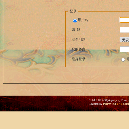
登录
用户名
密 码
安全问题
您的答案
隐身登录
Total 0.003558(s) query 2, Time 
Powered by
PHPWind
v7.0
Certi