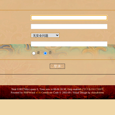
是
否
Total 0.001750(s) query 0, Time now is:08-06 20:30, Gzip enabled
沪ICP备09017388号
Powered by
PHPWind
v7.0
Certificate
Code © 2003-09 | Visual Design by
chinabdren