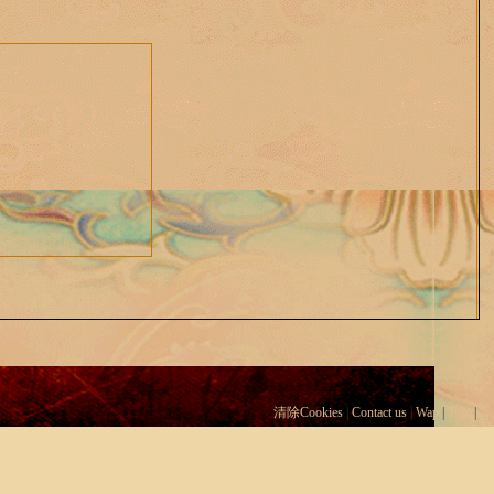
清除Cookies
|
Contact us
|
Wap
|
Top
|