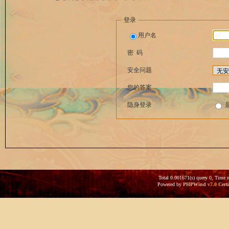
登录
用户名
密 码
安全问题
您的答案
隐身登录
Total 0.001671(s) query 0, Time 
Powered by
PHPWind
v7.0
Certi