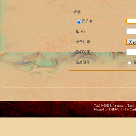
登录
用户名
密 码
安全问题
您的答案
隐身登录
Total 0.002381(s) query 1, Time 
Powered by
PHPWind
v7.0
Certi