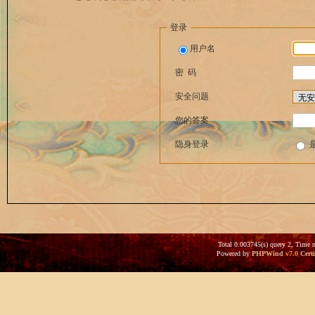
登录
用户名
密 码
安全问题
您的答案
隐身登录
Total 0.003745(s) query 2, Time 
Powered by
PHPWind
v7.0
Certi