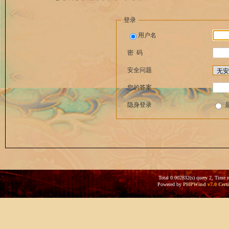
登录
用户名
密 码
安全问题
您的答案
隐身登录
Total 0.002832(s) query 2, Time 
Powered by
PHPWind
v7.0
Certi