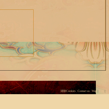
清除Cookies
|
Contact us
|
Wap
|
Top
|