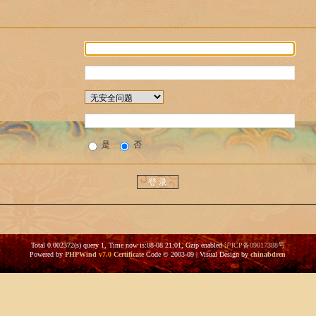
是
否
Total 0.002372(s) query 1, Time now is:08-08 21:01, Gzip enabled
沪ICP备09017388号
Powered by
PHPWind
v7.0
Certificate
Code © 2003-09 | Visual Design by
chinabdren