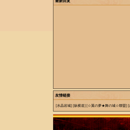
最新回复
友情链接
[水晶岩城]
[纵横道]
[☆翼の夢★舞の城☆聯盟]