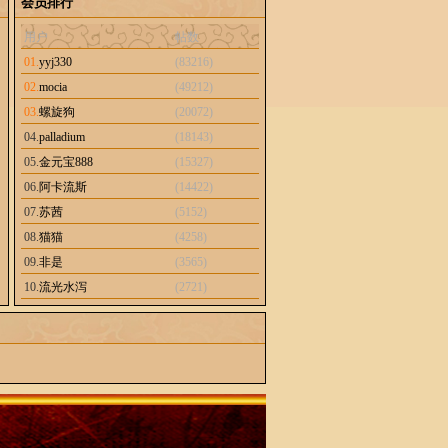
会员排行
用户
帖数
01.
yyj330
(83216)
02.
mocia
(49212)
03.
螺旋狗
(20072)
04.
palladium
(18143)
05.
金元宝888
(15327)
06.
阿卡流斯
(14422)
07.
苏茜
(5152)
08.
猫猫
(4258)
09.
非是
(3565)
10.
流光水泻
(2721)