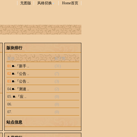
无图版
风格切换
Home首页
版块排行
板块
帖子数
01.
■-『新手 ..
(31)
02.
■-『公告 ..
(7)
03.
■-『公告 ..
(3)
04.
■-『测速 ..
(2)
05.
■-『应 ..
(0)
06.
(0)
07.
(0)
站点信息