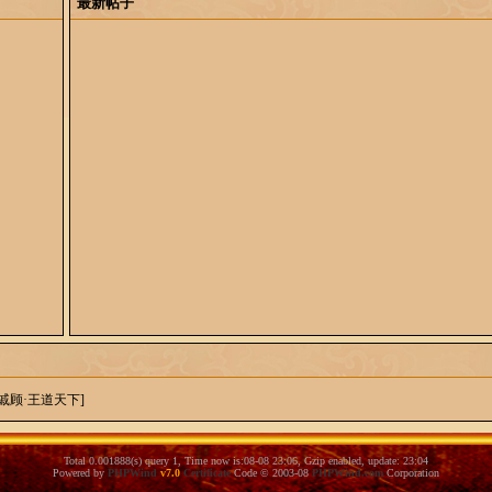
最新帖子
[戚顾·王道天下]
Total 0.001888(s) query 1, Time now is:08-08 23:06, Gzip enabled, update: 23:04
Powered by
PHPWind
v7.0
Certificate
Code © 2003-08
PHPWind.com
Corporation