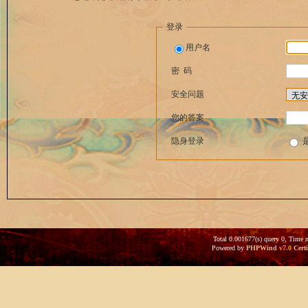
登录
用户名
密 码
安全问题
您的答案
隐身登录
Total 0.001677(s) query 0, Time 
Powered by
PHPWind
v7.0
Certi