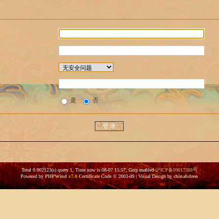
是
否
Total 0.002123(s) query 1, Time now is:08-07 15:57, Gzip enabled
沪ICP备09017388号
Powered by
PHPWind
v7.0
Certificate
Code © 2003-09 | Visual Design by
chinabdren