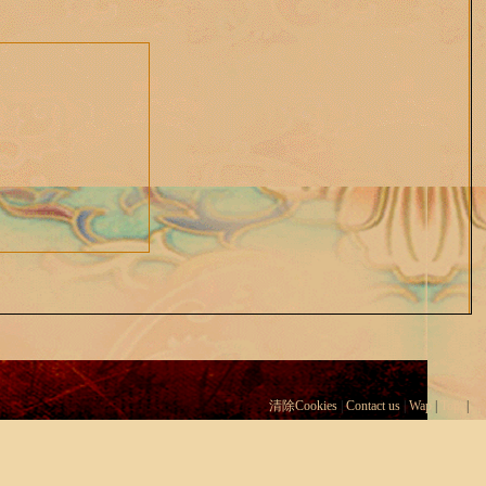
清除Cookies
|
Contact us
|
Wap
|
Top
|