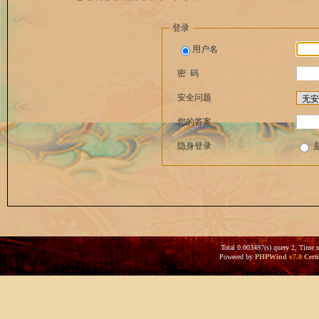
登录
用户名
密 码
安全问题
您的答案
隐身登录
Total 0.003497(s) query 2, Time 
Powered by
PHPWind
v7.0
Certi