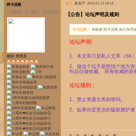
楼主
发表于: 2010-01-13 10:14
阿卡流斯
三花聚顶，五气朝元，得道成仙
【公告】论坛声明及规则
管理提醒：
本帖被 阿卡流斯 执行加亮操作(
论坛声明:
1、本文库只是私人文库（SK
级别: 管理员
2、做这个坛子是想找个地方
作品仅做收藏。 所有收藏的
论坛规则：
1、禁止泄露文库的密码。
2、如果你是坚决的版权拥护者