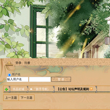
无图版
风格切换
登录
注册
用户名
水晶岩城
■-『新手导航』
【公告】论坛声明及规则
上一主题
下一主题