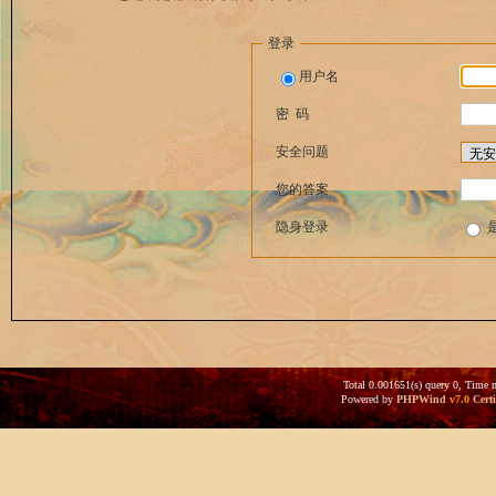
登录
用户名
密 码
安全问题
您的答案
隐身登录
Total 0.001651(s) query 0, Time 
Powered by
PHPWind
v7.0
Certi