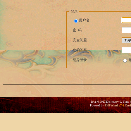
登录
用户名
密 码
安全问题
您的答案
隐身登录
Total 0.001727(s) query 0, Time 
Powered by
PHPWind
v7.0
Certi