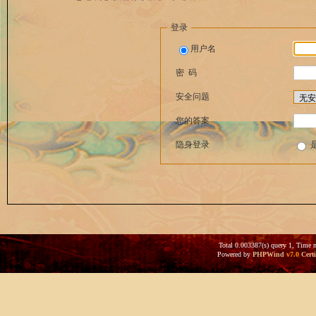
登录
用户名
密 码
安全问题
您的答案
隐身登录
Total 0.003387(s) query 1, Time 
Powered by
PHPWind
v7.0
Certi