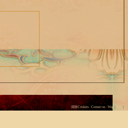
清除Cookies
|
Contact us
|
Wap
|
Top
|