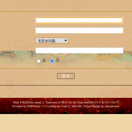
是
否
Total 0.002264(s) query 1, Time now is:08-07 02:58, Gzip enabled
沪ICP备09017388号
Powered by
PHPWind
v7.0
Certificate
Code © 2003-09 | Visual Design by
chinabdren