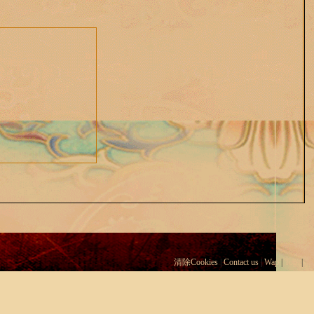
清除Cookies
|
Contact us
|
Wap
|
Top
|