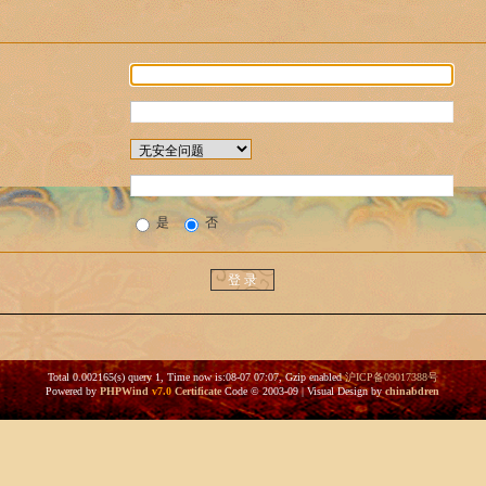
是
否
Total 0.002165(s) query 1, Time now is:08-07 07:07, Gzip enabled
沪ICP备09017388号
Powered by
PHPWind
v7.0
Certificate
Code © 2003-09 | Visual Design by
chinabdren