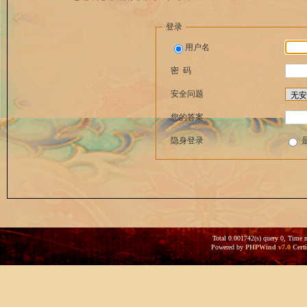
登录
用户名
密 码
安全问题
您的答案
隐身登录
Total 0.001742(s) query 0, Time 
Powered by
PHPWind
v7.0
Certi